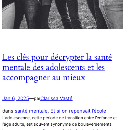
Les clés pour décrypter la santé
mentale des adolescents et les
accompagner au mieux
Jan 6, 2025
—
Clarissa Vasté
par
dans
santé mentale
, 
Et si on repensait l’école
L’adolescence, cette période de transition entre l’enfance et
l’âge adulte, est souvent synonyme de bouleversements