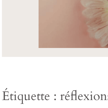
Étiquette :
réflexio