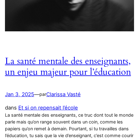
La santé mentale des enseignants,
un enjeu majeur pour l’éducation
Jan 3, 2025
—
Clarissa Vasté
par
dans
Et si on repensait l’école
La santé mentale des enseignants, ce truc dont tout le monde
parle mais qu’on range souvent dans un coin, comme les
papiers qu’on remet à demain. Pourtant, si tu travailles dans
l’éducation, tu sais que la vie d’enseignant, c’est comme courir