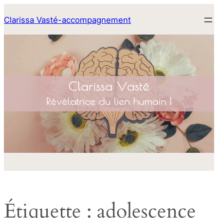
Aller
Clarissa Vasté-accompagnement
au
contenu
Étiquette :
adolescence