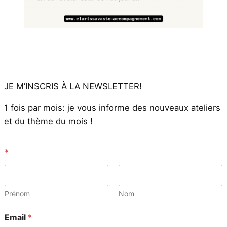
JE M’INSCRIS À LA NEWSLETTER!
1 fois par mois: je vous informe des nouveaux ateliers
et du thème du mois !
*
*
*
E
m
a
i
Prénom
Nom
l
Email
*