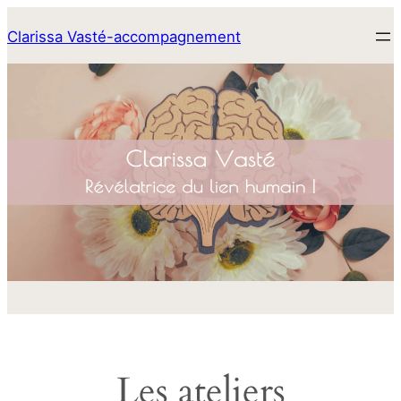
Aller
Clarissa Vasté-accompagnement
au
contenu
Les ateliers